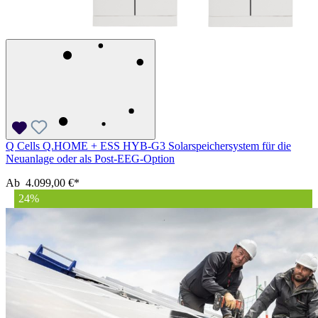
Q Cells Q.HOME + ESS HYB-G3 Solarspeichersystem für die
Neuanlage oder als Post-EEG-Option
Ab
4.099,00 €*
24
%