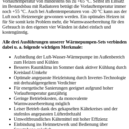
Vorlauftemperatur von mindestens bis zu +65 °C. Selbst im Einsatz
im Bestandsbau mit Radiatoren beträgt die Vorlauftemperatur immer
noch +55 °C. Auch bei Außentemperaturen von -20 °C kann aus der
Luft noch Heizenergie gewonnen werden. Ein optimales Heizen ist
für Sie somit kein Problem mehr, die Warmwasserbereitung für den
Gebrauch in den eigenen vier Wänden ist dabei einfach und
kostengünstig.
Alle drei Ausführungen unserer Wärmepumpen-Sets verbinden
dabei u. a. folgende wichtigen Merkmale:
Aufstellung der Luft-Wasser-Wärmepumpe im Außenbereich
zum Heizen und Kühlen
Besseres Raumklima im Sommer dank aktiver Kühlung durch
Kreislauf-Umkehr
Optimale angepasste Heizleistung durch Inverter-Technologie
mit drehzahlgeregeltem Verdichter
Für energetische Sanierungen geeignet aufgrund hoher
Vorlauftemperatur ganzjährig
Geringe Betriebskosten, da monovalente
Warmwasserbereitung möglich
Leiser Betrieb dank des gekapselten Kältekreises und der
stufenlos angepassten Lüfterdrehzahl
Umweltfreundliches Kältemittel mit hoher Effizienz
Einbindung ins Heimnetzwerk und Bedienung über