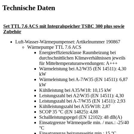
Technische Daten
Set TTL 7.6 ACS mit Integralspeicher TSBC 300 plus sowie
Zubehör
Luft-Wasser-Wärmepumpenset: Artikelnummer 190867
Wärmepumpe TTL 7.6 ACS
Energieeffizienzklasse Raumheizung bei
durchschnittlichen Klimaverhältnissen jeweils
für Mitteltemperaturanwendungen: A+++
Wärmeleistung bei A2/W35 (EN 14511): 4,30
kW
Wärmeleistung bei A-7/W35 (EN 14511): 6,87
kW
Kühlleistung bei A35/W18: 10,15 kW
Leistungszahl bei A2/W35 (EN 14511): 4,30
Leistungszahl bei A-7/W35 (EN 14511): 2,93
Kühlleistungszahl bei A35/W18: 2,87
SCOP 35 °C (EN 14825): 4,88
Schallleistungspegel (EN 12102): 48 dB(A)
Einsatzgrenze Wärmequelle min. / max.: -25/40
°C
Einsatzgrenze heizungsseitig min.: 15 °C