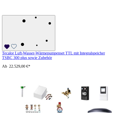
Tecalor Luft-Wasser-Wärmepumpenset TTL mit Integralspeicher
TSBC 300 plus sowie Zubehör
Ab
22.529,00 €*