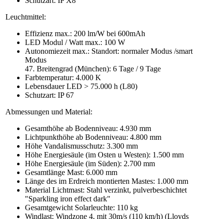
Schutzart: IP X8
Leuchtmittel:
Effizienz max.: 200 lm/W bei 600mAh
LED Modul / Watt max.: 100 W
Autonomiezeit max.: Standort: normaler Modus /smart
Modus
47. Breitengrad (München): 6 Tage / 9 Tage
Farbtemperatur: 4.000 K
Lebensdauer LED > 75.000 h (L80)
Schutzart: IP 67
Abmessungen und Material:
Gesamthöhe ab Bodenniveau: 4.930 mm
Lichtpunkthöhe ab Bodenniveau: 4.800 mm
Höhe Vandalismusschutz: 3.300 mm
Höhe Energiesäule (im Osten u Westen): 1.500 mm
Höhe Energiesäule (im Süden): 2.700 mm
Gesamtlänge Mast: 6.000 mm
Länge des im Erdreich montierten Mastes: 1.000 mm
Material Lichtmast: Stahl verzinkt, pulverbeschichtet
"Sparkling iron effect dark"
Gesamtgewicht Solarleuchte: 110 kg
Windlast: Windzone 4, mit 30m/s (110 km/h) (Lloyds