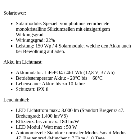
Solartower:
Solarmodule: Speziell von photinus verarbeitete
monokristalline Siliziumzellen mit einzigartigem
Wirkungsgrad.
Wirkungsgrad: 22%
Leistung: 150 Wp / 4 Solarmodule, welche den Akku auch
bei Bewölkung aufladen.
Akku im Lichtmast:
Akkumulator: LiFePO4 / 461 Wh (12,8 V; 37 Ah)
Betriebstemperatur Akku: - 20°C bis + 60°C
Lebensdauer Akku: bis zu 10 Jahre
Schutzart: IPX 8
Leuchtmittel:
LED Lichtstrom max.: 8.000 lm (Standort Bregenz/ 47.
Breitengrad: 1.400 lm/V5)
Effizienz: bis zu max. 180 lm/W
LED Modul / Watt max.: 50 W
Autonomiezeit: Standort: normaler Modus /smart Modus
47. Breitengrad (München): 7 Tage / 10 Tage