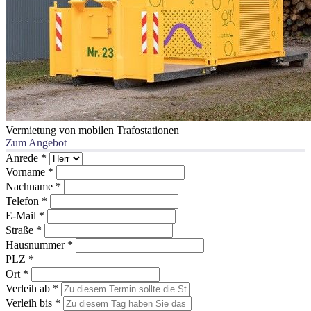
Vermietung von mobilen Trafostationen
Zum Angebot
Anrede
*
Vorname
*
Nachname
*
Telefon
*
E-Mail
*
Straße
*
Hausnummer
*
PLZ
*
Ort
*
Verleih ab
*
Verleih bis
*