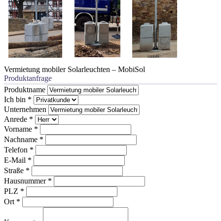
Vermietung mobiler Solarleuchten – MobiSol
Produktanfrage
Produktname
Ich bin
*
Unternehmen
Anrede
*
Vorname
*
Nachname
*
Telefon
*
E-Mail
*
Straße
*
Hausnummer
*
PLZ
*
Ort
*