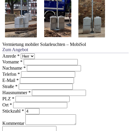
Vermietung mobiler Solarleuchten – MobiSol
Zum Angebot
Anrede
*
Vorname
*
Nachname
*
Telefon
*
E-Mail
*
Straße
*
Hausnummer
*
PLZ
*
Ort
*
Stückzahl
*
Kommentar