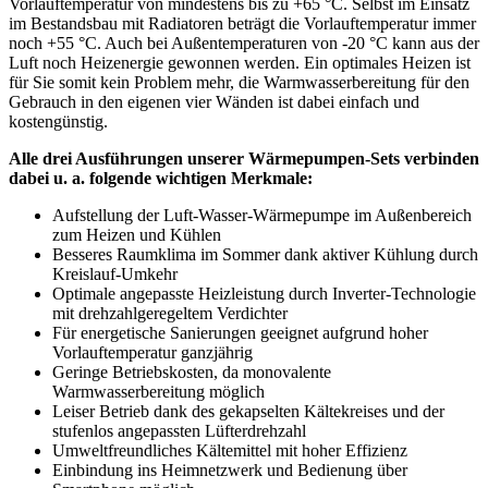
Vorlauftemperatur von mindestens bis zu +65 °C. Selbst im Einsatz
im Bestandsbau mit Radiatoren beträgt die Vorlauftemperatur immer
noch +55 °C. Auch bei Außentemperaturen von -20 °C kann aus der
Luft noch Heizenergie gewonnen werden. Ein optimales Heizen ist
für Sie somit kein Problem mehr, die Warmwasserbereitung für den
Gebrauch in den eigenen vier Wänden ist dabei einfach und
kostengünstig.
Alle drei Ausführungen unserer Wärmepumpen-Sets verbinden
dabei u. a. folgende wichtigen Merkmale:
Aufstellung der Luft-Wasser-Wärmepumpe im Außenbereich
zum Heizen und Kühlen
Besseres Raumklima im Sommer dank aktiver Kühlung durch
Kreislauf-Umkehr
Optimale angepasste Heizleistung durch Inverter-Technologie
mit drehzahlgeregeltem Verdichter
Für energetische Sanierungen geeignet aufgrund hoher
Vorlauftemperatur ganzjährig
Geringe Betriebskosten, da monovalente
Warmwasserbereitung möglich
Leiser Betrieb dank des gekapselten Kältekreises und der
stufenlos angepassten Lüfterdrehzahl
Umweltfreundliches Kältemittel mit hoher Effizienz
Einbindung ins Heimnetzwerk und Bedienung über