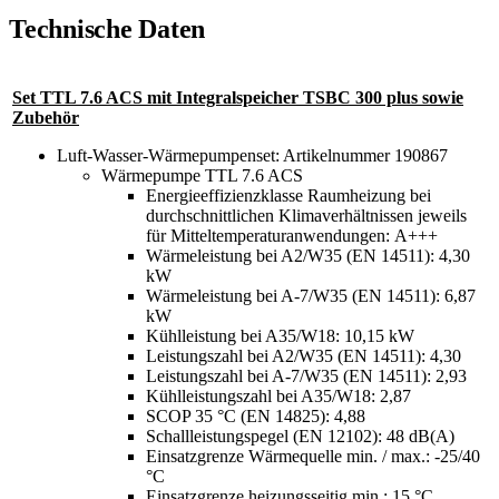
Technische Daten
Set TTL 7.6 ACS mit Integralspeicher TSBC 300 plus sowie
Zubehör
Luft-Wasser-Wärmepumpenset: Artikelnummer 190867
Wärmepumpe TTL 7.6 ACS
Energieeffizienzklasse Raumheizung bei
durchschnittlichen Klimaverhältnissen jeweils
für Mitteltemperaturanwendungen: A+++
Wärmeleistung bei A2/W35 (EN 14511): 4,30
kW
Wärmeleistung bei A-7/W35 (EN 14511): 6,87
kW
Kühlleistung bei A35/W18: 10,15 kW
Leistungszahl bei A2/W35 (EN 14511): 4,30
Leistungszahl bei A-7/W35 (EN 14511): 2,93
Kühlleistungszahl bei A35/W18: 2,87
SCOP 35 °C (EN 14825): 4,88
Schallleistungspegel (EN 12102): 48 dB(A)
Einsatzgrenze Wärmequelle min. / max.: -25/40
°C
Einsatzgrenze heizungsseitig min.: 15 °C