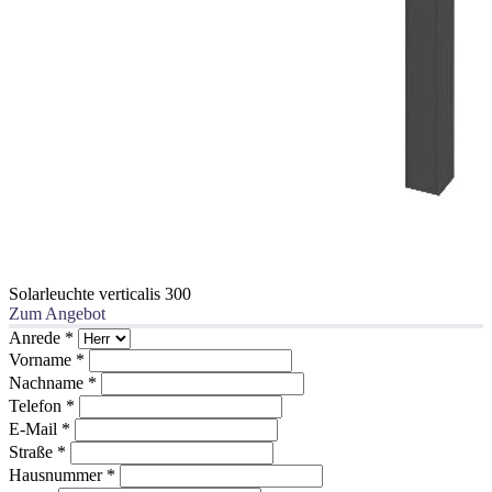
Solarleuchte verticalis 300
Zum Angebot
Anrede
*
Vorname
*
Nachname
*
Telefon
*
E-Mail
*
Straße
*
Hausnummer
*