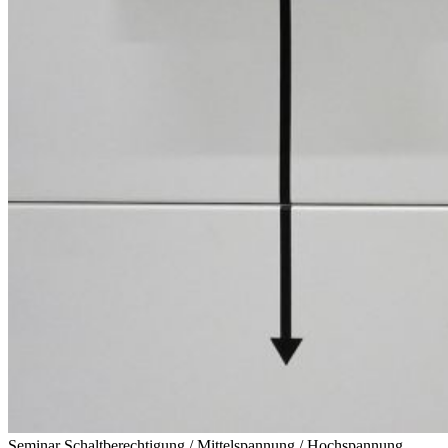
Seminar Schaltberechtigung / Mittelspannung / Hochspannung