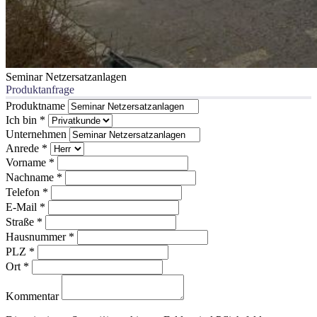
Seminar Netzersatzanlagen
Produktanfrage
Produktname
Ich bin
*
Unternehmen
Anrede
*
Vorname
*
Nachname
*
Telefon
*
E-Mail
*
Straße
*
Hausnummer
*
PLZ
*
Ort
*
Kommentar