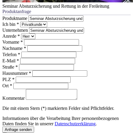
Seminar Absturzsicherung und Rettung in der Freileitung
Produktanfrage
Produktname
Ich bin
*
Unternehmen
Anrede
*
Vorname
*
Nachname
*
Telefon
*
E-Mail
*
Straße
*
Hausnummer
*
PLZ
*
Ort
*
Kommentar
Die mit einem Stern (*) markierten Felder sind Pflichtfelder.
Informationen über die Verarbeitung Ihrer personenbezogenen
Daten finden Sie in unserer
Datenschutzerklärung
.
Anfrage senden