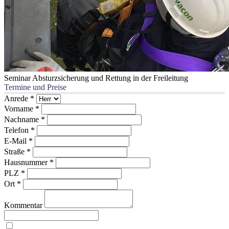
Seminar Absturzsicherung und Rettung in der Freileitung
Termine und Preise
Anrede
*
Vorname
*
Nachname
*
Telefon
*
E-Mail
*
Straße
*
Hausnummer
*
PLZ
*
Ort
*
Kommentar