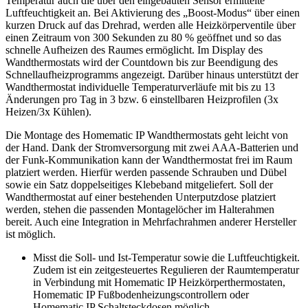
Temperatur auch die über den eingebauten Sensor ermittelte
Luftfeuchtigkeit an. Bei Aktivierung des „Boost-Modus“ über einen
kurzen Druck auf das Drehrad, werden alle Heizkörperventile über
einen Zeitraum von 300 Sekunden zu 80 % geöffnet und so das
schnelle Aufheizen des Raumes ermöglicht. Im Display des
Wandthermostats wird der Countdown bis zur Beendigung des
Schnellaufheizprogramms angezeigt. Darüber hinaus unterstützt der
Wandthermostat individuelle Temperaturverläufe mit bis zu 13
Änderungen pro Tag in 3 bzw. 6 einstellbaren Heizprofilen (3x
Heizen/3x Kühlen).
Die Montage des Homematic IP Wandthermostats geht leicht von
der Hand. Dank der Stromversorgung mit zwei AAA-Batterien und
der Funk-Kommunikation kann der Wandthermostat frei im Raum
platziert werden. Hierfür werden passende Schrauben und Dübel
sowie ein Satz doppelseitiges Klebeband mitgeliefert. Soll der
Wandthermostat auf einer bestehenden Unterputzdose platziert
werden, stehen die passenden Montagelöcher im Halterahmen
bereit. Auch eine Integration in Mehrfachrahmen anderer Hersteller
ist möglich.
Misst die Soll- und Ist-Temperatur sowie die Luftfeuchtigkeit.
Zudem ist ein zeitgesteuertes Regulieren der Raumtemperatur
in Verbindung mit Homematic IP Heizkörperthermostaten,
Homematic IP Fußbodenheizungscontrollern oder
Homematic IP Schaltsteckdosen möglich.