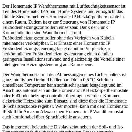
Der Homematic IP Wandthermostat mit Luftfeuchtigkeitssensor ist
Teil des Homematic IP Smart-Home-Systems und ermöglicht das
direkte Steuern mehrerer Homematic IP Heizkörperthermostate in
einem Raum. Zudem ist er zur Steuerung von Homematic IP
Fußbodenheizungscontrollern einsetzbar. Dank der Funk-
Kommunikation sind Wandthermostat und
Fußbodenheizungscontroller ohne das Verlegen von Kabeln
miteinander verknüpfbar. Der Einsatz einer Homematic IP
Fußbodenheizungssteuerung bietet damit im Vergleich zur
herkömmlichen Fußbodenheizungssteuerung einen deutlich
geringeren Installationsaufwand und gleichzeitig die Vorteile einer
intelligenten Heizungssteuerung auf Raumebene.
Der Wandthermostat mit den Abmessungen eines Lichtschalters ist
ganz intuitiv per Drehrad bedienbar. Die in 0,5 °C Schritten
einstellbare Temperatur kann somit sehr genau festgelegt und im
Anschluss automatisch an die Homematic IP Heizkörperthermostate
oder Fußbodenheizungscontroller übertragen werden. Kommen
elektrische Heizgeräte zum Einsatz, sind diese über die Homematic
IP Schaltsteckdose regelbar. Wer möchte, kann mit dem Homematic
IP Skill für Amazon Alexa seinen Homematic IP Wandthermostat
auch komfortabel über Sprachbefehle ansteuern.
Das integrierte, beleuchtete Display zeigt neben der Soll- und Ist-