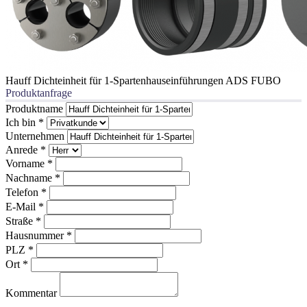
Hauff Dichteinheit für 1-Spartenhauseinführungen ADS FUBO
Produktanfrage
Produktname
Ich bin
*
Unternehmen
Anrede
*
Vorname
*
Nachname
*
Telefon
*
E-Mail
*
Straße
*
Hausnummer
*
PLZ
*
Ort
*
Kommentar