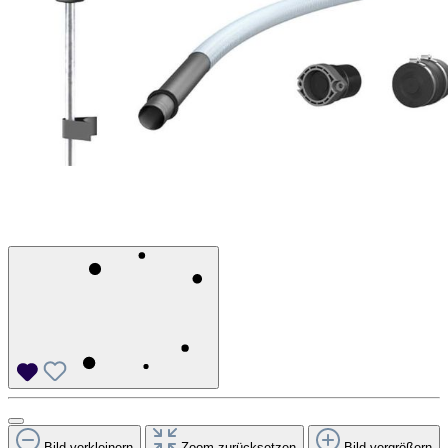
Bild verkleinern
Zoom zurücksetzen
Bild vergrößern