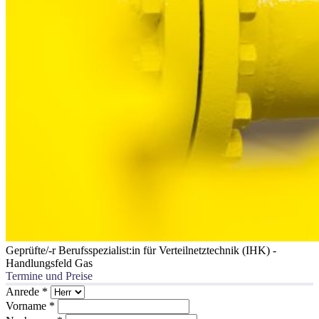
Geprüfte/-r Berufsspezialist:in für Verteilnetztechnik (IHK) -
Handlungsfeld Gas
Termine und Preise
Anrede
*
Vorname
*