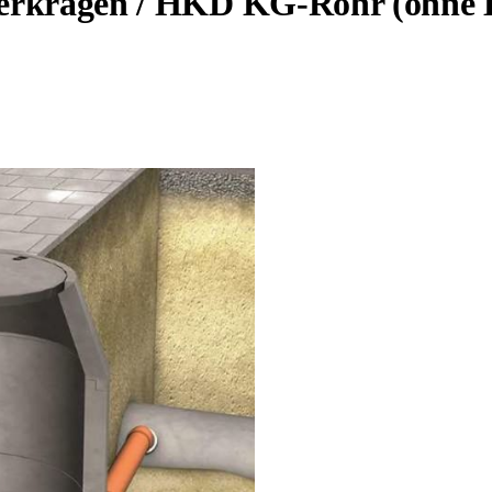
ragen / HKD KG-Rohr (ohne K