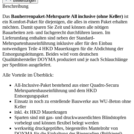
Bewertungen
Beschreibung
Das
Bauherrenpaket-Mehrsparte All inclusive (ohne Keller)
ist
ein Komfort-Paket für diejenigen, die alles in einem Paket erhalten
möchten. Damit sparen Sie Zeit und können alle nötigen
Bauarbeiten zeit- und fachgerecht durchführen lassen. Im
Lieferumfang enthalten sind neben der Standard-
Mehrspartenhauseinführung inklusive aller für den Einbau
notwendigen Teile 4 HKD Mauerkragen für die Abdichtung der
Entsorgungsleitungen. Beides wird vom deutschen
Qualitätshersteller DOYMA produziert und je nach Schlauchlänge
per Spedition ausgeliefert.
Alle Vorteile im Überblick:
All-Inclusive-Paket bestehend aus einer Quadro-Secura
Mehrspartenhauseinführung und dem HKD
Entsorgungspaket
Einsatz in noch zu erstellende Bauwerke aus WU-Beton ohne
Keller
inkl. 4x HKD Mauerkragen
Sparten sind mit gas- und druckwasserdichten Blindstopfen
vorbelegt und können flexibel belegt werden
werkseitig druckgeprüftes, biegesteifes Mantelrohr von
DOYMA für die Einhaltung der Biegeradien (Prüfsiegel)