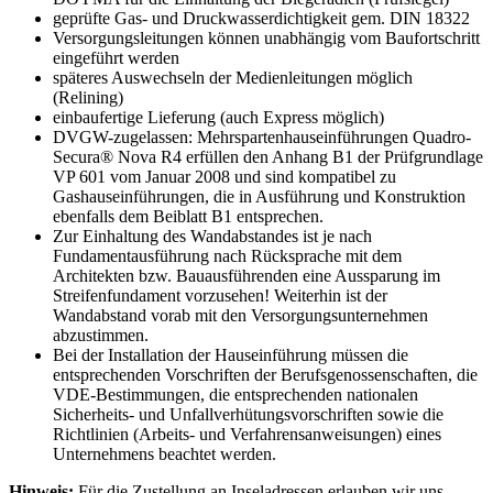
geprüfte Gas- und Druckwasserdichtigkeit gem. DIN 18322
Versorgungsleitungen können unabhängig vom Baufortschritt
eingeführt werden
späteres Auswechseln der Medienleitungen möglich
(Relining)
einbaufertige Lieferung (auch Express möglich)
DVGW-zugelassen: Mehrspartenhauseinführungen Quadro-
Secura® Nova R4 erfüllen den Anhang B1 der Prüfgrundlage
VP 601 vom Januar 2008 und sind kompatibel zu
Gashauseinführungen, die in Ausführung und Konstruktion
ebenfalls dem Beiblatt B1 entsprechen.
Zur Einhaltung des Wandabstandes ist je nach
Fundamentausführung nach Rücksprache mit dem
Architekten bzw. Bauausführenden eine Aussparung im
Streifenfundament vorzusehen! Weiterhin ist der
Wandabstand vorab mit den Versorgungsunternehmen
abzustimmen.
Bei der Installation der Hauseinführung müssen die
entsprechenden Vorschriften der Berufsgenossenschaften, die
VDE-Bestimmungen, die entsprechenden nationalen
Sicherheits- und Unfallverhütungsvorschriften sowie die
Richtlinien (Arbeits- und Verfahrensanweisungen) eines
Unternehmens beachtet werden.
Hinweis:
Für die Zustellung an Inseladressen erlauben wir uns,