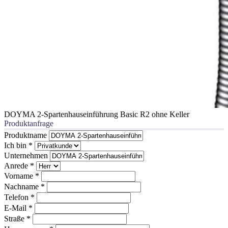
DOYMA 2-Spartenhauseinführung Basic R2 ohne Keller
Produktanfrage
Produktname
Ich bin
*
Unternehmen
Anrede
*
Vorname
*
Nachname
*
Telefon
*
E-Mail
*
Straße
*