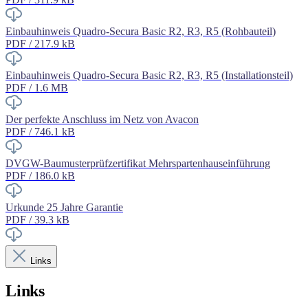
Einbauhinweis Quadro-Secura Basic R2, R3, R5 (Rohbauteil)
PDF / 217.9 kB
Einbauhinweis Quadro-Secura Basic R2, R3, R5 (Installationsteil)
PDF / 1.6 MB
Der perfekte Anschluss im Netz von Avacon
PDF / 746.1 kB
DVGW-Baumusterprüfzertifikat Mehrspartenhauseinführung
PDF / 186.0 kB
Urkunde 25 Jahre Garantie
PDF / 39.3 kB
Links
Links