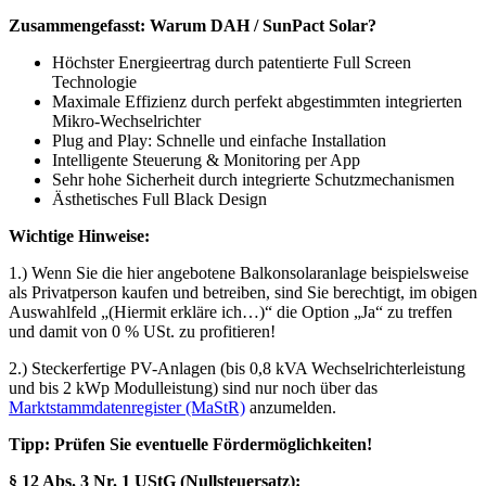
Zusammengefasst: Warum DAH / SunPact Solar?
Höchster Energieertrag durch patentierte Full Screen
Technologie
Maximale Effizienz durch perfekt abgestimmten integrierten
Mikro-Wechselrichter
Plug and Play: Schnelle und einfache Installation
Intelligente Steuerung & Monitoring per App
Sehr hohe Sicherheit durch integrierte Schutzmechanismen
Ästhetisches Full Black Design
Wichtige Hinweise:
1.) Wenn Sie die hier angebotene Balkonsolaranlage beispielsweise
als Privatperson kaufen und betreiben, sind Sie berechtigt, im obigen
Auswahlfeld „(Hiermit erkläre ich…)“ die Option „Ja“ zu treffen
und damit von 0 % USt. zu profitieren!
2.) Steckerfertige PV-Anlagen (bis 0,8 kVA Wechselrichterleistung
und bis 2 kWp Modulleistung) sind nur noch über das
Marktstammdatenregister (MaStR)
anzumelden.
Tipp: Prüfen Sie eventuelle Fördermöglichkeiten!
§ 12 Abs. 3 Nr. 1 UStG (Nullsteuersatz):