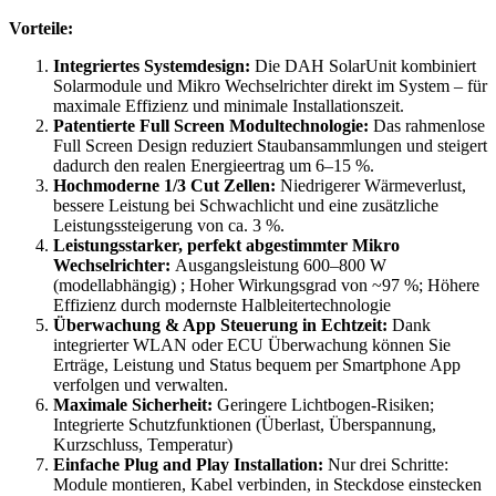
Vorteile:
Integriertes Systemdesign:
Die DAH SolarUnit kombiniert
Solarmodule und Mikro Wechselrichter direkt im System – für
maximale Effizienz und minimale Installationszeit.
Patentierte Full Screen Modultechnologie:
Das rahmenlose
Full Screen Design reduziert Staubansammlungen und steigert
dadurch den realen Energieertrag um 6–15 %.
Hochmoderne 1/3 Cut Zellen:
Niedrigerer Wärmeverlust,
bessere Leistung bei Schwachlicht und eine zusätzliche
Leistungssteigerung von ca. 3 %.
Leistungsstarker, perfekt abgestimmter Mikro
Wechselrichter:
Ausgangsleistung 600–800 W
(modellabhängig) ; Hoher Wirkungsgrad von ~97 %; Höhere
Effizienz durch modernste Halbleitertechnologie
Überwachung & App Steuerung in Echtzeit:
Dank
integrierter WLAN oder ECU Überwachung können Sie
Erträge, Leistung und Status bequem per Smartphone App
verfolgen und verwalten.
Maximale Sicherheit:
Geringere Lichtbogen-Risiken;
Integrierte Schutzfunktionen (Überlast, Überspannung,
Kurzschluss, Temperatur)
Einfache Plug and Play Installation:
Nur drei Schritte:
Module montieren, Kabel verbinden, in Steckdose einstecken