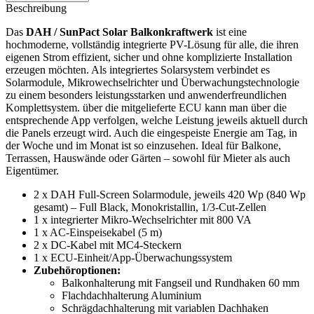
Beschreibung
Das
DAH / SunPact Solar Balkonkraftwerk
ist eine
hochmoderne, vollständig integrierte PV-Lösung für alle, die ihren
eigenen Strom effizient, sicher und ohne komplizierte Installation
erzeugen möchten. Als integriertes Solarsystem verbindet es
Solarmodule, Mikrowechselrichter und Überwachungstechnologie
zu einem besonders leistungsstarken und anwenderfreundlichen
Komplettsystem. über die mitgelieferte ECU kann man über die
entsprechende App verfolgen, welche Leistung jeweils aktuell durch
die Panels erzeugt wird. Auch die eingespeiste Energie am Tag, in
der Woche und im Monat ist so einzusehen. Ideal für Balkone,
Terrassen, Hauswände oder Gärten – sowohl für Mieter als auch
Eigentümer.
2 x DAH Full-Screen Solarmodule, jeweils 420 Wp (840 Wp
gesamt) – Full Black, Monokristallin, 1/3-Cut-Zellen
1 x integrierter Mikro-Wechselrichter mit 800 VA
1 x AC-Einspeisekabel (5 m)
2 x DC-Kabel mit MC4-Steckern
1 x ECU-Einheit/App-Überwachungssystem
Zubehöroptionen:
Balkonhalterung mit Fangseil und Rundhaken 60 mm
Flachdachhalterung Aluminium
Schrägdachhalterung mit variablen Dachhaken