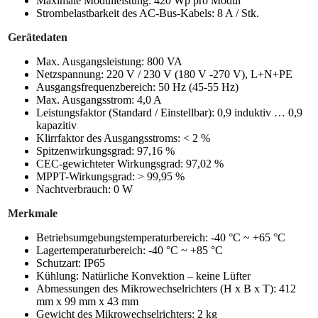
Maximale Modulleistung: 420 Wp pro Modul
Strombelastbarkeit des AC-Bus-Kabels: 8 A / Stk.
Gerätedaten
Max. Ausgangsleistung: 800 VA
Netzspannung: 220 V / 230 V (180 V -270 V), L+N+PE
Ausgangsfrequenzbereich: 50 Hz (45-55 Hz)
Max. Ausgangsstrom: 4,0 A
Leistungsfaktor (Standard / Einstellbar): 0,9 induktiv … 0,9
kapazitiv
Klirrfaktor des Ausgangsstroms: < 2 %
Spitzenwirkungsgrad: 97,16 %
CEC-gewichteter Wirkungsgrad: 97,02 %
MPPT-Wirkungsgrad: > 99,95 %
Nachtverbrauch: 0 W
Merkmale
Betriebsumgebungstemperaturbereich: -40 °C ~ +65 °C
Lagertemperaturbereich: -40 °C ~ +85 °C
Schutzart: IP65
Kühlung: Natürliche Konvektion – keine Lüfter
Abmessungen des Mikrowechselrichters (H x B x T): 412
mm x 99 mm x 43 mm
Gewicht des Mikrowechselrichters: 2 kg