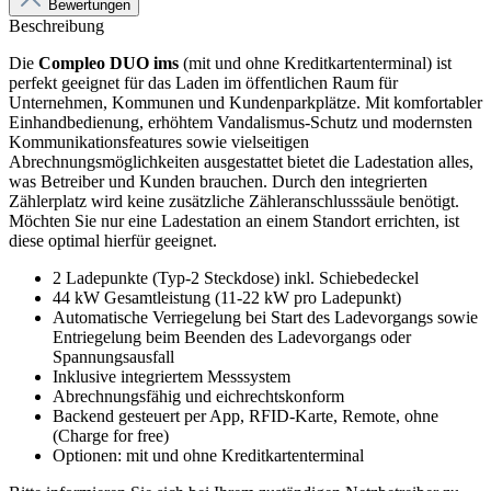
Bewertungen
Beschreibung
Die
Compleo DUO ims
(mit und ohne Kreditkartenterminal) ist
perfekt geeignet für das Laden im öffentlichen Raum für
Unternehmen, Kommunen und Kundenparkplätze. Mit komfortabler
Einhandbedienung, erhöhtem Vandalismus-Schutz und modernsten
Kommunikationsfeatures sowie vielseitigen
Abrechnungsmöglichkeiten ausgestattet bietet die Ladestation alles,
was Betreiber und Kunden brauchen. Durch den integrierten
Zählerplatz wird keine zusätzliche Zähleranschlusssäule benötigt.
Möchten Sie nur eine Ladestation an einem Standort errichten, ist
diese optimal hierfür geeignet.
2 Ladepunkte (Typ-2 Steckdose) inkl. Schiebedeckel
44 kW Gesamtleistung (11-22 kW pro Ladepunkt)
Automatische Verriegelung bei Start des Ladevorgangs sowie
Entriegelung beim Beenden des Ladevorgangs oder
Spannungsausfall
Inklusive integriertem Messsystem
Abrechnungsfähig und eichrechtskonform
Backend gesteuert per App, RFID-Karte, Remote, ohne
(Charge for free)
Optionen: mit und ohne Kreditkartenterminal