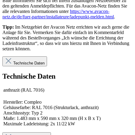
Bitte informieren Sie sich bei Ihrem zuständigen Netzbetreiber zu
den geltenden Anmeldepflichten. Für das Avacon-Netz finden Sie
alle relevanten Informationen unter
https://www.avacon-
netz.de/de/fuer-partner/installateure/ladepunkt-melden.html
.
Tipp:
Im Netzgebiet der Avacon Netz errichten wir auch gerne die
Anlage für Sie. Vermerken Sie dafür einfach im Kommentarfeld
während des Bestellvorganges „Ich wünsche die Errichtung der
Ladeinfrastruktur“, so dass wir uns hierzu mit Ihnen in Verbindung
setzen können.
Technische Daten
Technische Daten
anthrazit (RAL 7016)
Hersteller: Compleo
Gehäusefarbe: RAL 7016 (Strukturlack, anthrazit)
Anschlusstyp: Typ 2
Maße: 1.483 mm x 590 mm x 320 mm (H x B x T)
Maximale Ladeleistung: 2x 11/22 kW