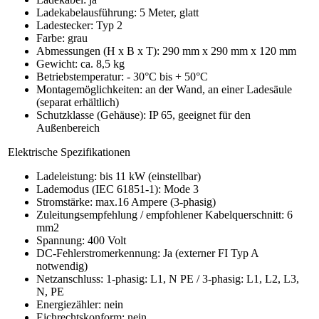
Ladekabelausführung: 5 Meter, glatt
Ladestecker: Typ 2
Farbe: grau
Abmessungen (H x B x T): 290 mm x 290 mm x 120 mm
Gewicht: ca. 8,5 kg
Betriebstemperatur: - 30°C bis + 50°C
Montagemöglichkeiten: an der Wand, an einer Ladesäule
(separat erhältlich)
Schutzklasse (Gehäuse): IP 65, geeignet für den
Außenbereich
Elektrische Spezifikationen
Ladeleistung: bis 11 kW (einstellbar)
Lademodus (IEC 61851-1): Mode 3
Stromstärke: max.16 Ampere (3-phasig)
Zuleitungsempfehlung / empfohlener Kabelquerschnitt: 6
mm2
Spannung: 400 Volt
DC-Fehlerstromerkennung: Ja (externer FI Typ A
notwendig)
Netzanschluss: 1-phasig: L1, N PE / 3-phasig: L1, L2, L3,
N, PE
Energiezähler: nein
Eichrechtskonform: nein