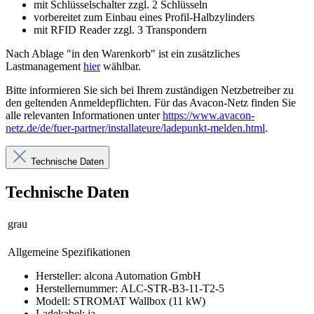
mit Schlüsselschalter zzgl. 2 Schlüsseln
vorbereitet zum Einbau eines Profil-Halbzylinders
mit RFID Reader zzgl. 3 Transpondern
Nach Ablage "in den Warenkorb" ist ein zusätzliches
Lastmanagement
hier
wählbar.
Bitte informieren Sie sich bei Ihrem zuständigen Netzbetreiber zu
den geltenden Anmeldepflichten. Für das Avacon-Netz finden Sie
alle relevanten Informationen unter
https://www.avacon-
netz.de/de/fuer-partner/installateure/ladepunkt-melden.html
.
Technische Daten
Technische Daten
grau
Allgemeine Spezifikationen
Hersteller: alcona Automation GmbH
Herstellernummer: ALC-STR-B3-11-T2-5
Modell: STROMAT Wallbox (11 kW)
Ladekabel: ja