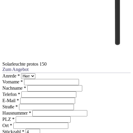
Solarleuchte protos 150
Zum Angebot
Anrede
*
Vorname
*
Nachname
*
Telefon
*
E-Mail
*
Straße
*
Hausnummer
*
PLZ
*
Ort
*
Stückzahl
*