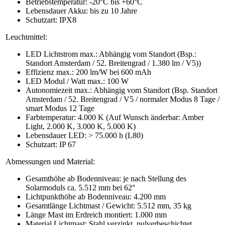
Betriebstemperatur: -20°C bis +60°C
Lebensdauer Akku: bis zu 10 Jahre
Schutzart: IPX8
Leuchtmittel:
LED Lichtstrom max.: Abhängig vom Standort (Bsp.:
Standort Amsterdam / 52. Breitengrad / 1.380 lm / V5))
Effizienz max.: 200 lm/W bei 600 mAh
LED Modul / Watt max.: 100 W
Autonomiezeit max.: Abhängig vom Standort (Bsp. Standort
Amsterdam / 52. Breitengrad / V5 / normaler Modus 8 Tage /
smart Modus 12 Tage
Farbtemperatur: 4.000 K (Auf Wunsch änderbar: Amber
Light, 2.000 K, 3.000 K, 5.000 K)
Lebensdauer LED: > 75.000 h (L80)
Schutzart: IP 67
Abmessungen und Material:
Gesamthöhe ab Bodenniveau: je nach Stellung des
Solarmoduls ca. 5.512 mm bei 62°
Lichtpunkthöhe ab Bodenniveau: 4.200 mm
Gesamtlänge Lichtmast / Gewicht: 5.512 mm, 35 kg
Länge Mast im Erdreich montiert: 1.000 mm
Material Lichtmast: Stahl verzinkt, pulverbeschichtet