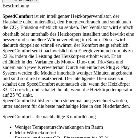
Beschreibung
SpeedComfort
ist ein intelligenter Heizkörperventilator, der
Haushalte dabei unterstützt, den Energieverbrauch und somit auch
die CO
-Emission erheblich zu senken. Der Ventilator wird einfach
2
oberhalb oder unterhalb des Heizkörpers installiert und bewirkt eine
bessere und schnellere Wärmeverteilung im Raum. Dieser wird
dadurch doppelt so schnell erwärmt, der Komfort steigt erheblich.
SpeedComfort senkt nachweislich den Energieverbrauch um bis zu
22 %, indem die Leistung des Heizkörpers erhöht wird. Er ist
erhältlich in den Varianten als Mono-, Duo- und Trio-Satz und
zudem auch jeweils erweiterbar. Durch ein einfaches Plug & Play-
System werden die Module innerhalb weniger Minuten angebracht
und sind so direkt einsatzbereit. Der intelligente Thermosensor
schaltet den SpeedComfort automatisch ein, wenn der Heizkörper
33 °C erreicht, und schaltet ihn ab, wenn die Heizkörpertemperatur
auf 25 °C sinkt.
SpeedComfort ist bisher schon siebenmal ausgezeichnet worden,
unter anderem für die beste nachhaltige Idee in den Niederlanden.
SpeedComfort – die nachhaltige Komfortlösung.
Weniger Temperaturschwankungen im Raum
Mehr Wärmekomfort