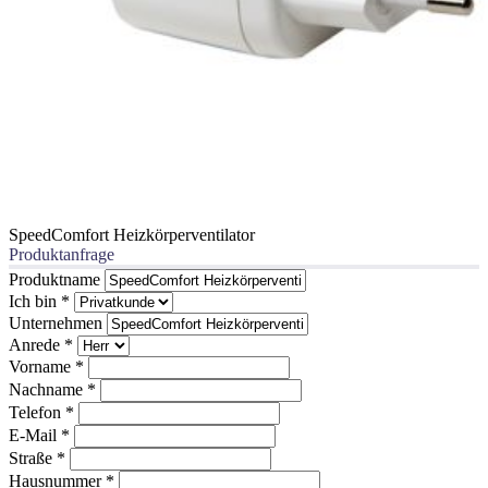
SpeedComfort Heizkörperventilator
Produktanfrage
Produktname
Ich bin
*
Unternehmen
Anrede
*
Vorname
*
Nachname
*
Telefon
*
E-Mail
*
Straße
*
Hausnummer
*