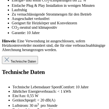
Energie- und somit CO
-Einsparungen bis 22 %
2
Einfache Plug & Play Installation in wenigen Minuten
Laufruhig
Zu vernachlässigende Strommengen für den Betrieb
Ausgeschaltet verlustfrei
Geeignet für Heizkörper und Konvektoren
CO
-neutral und klimapositiv
2
Garantie: 10 Jahre
Hinweis:
Eine Verwendung ist ausgeschlossen, sofern
Heizkostenverteiler montiert sind, die für eine verbrauchsabhängige
Abrechnung herangezogen werden.
Technische Daten
Technische Daten
Technische Lebensdauer SpeedComfort: 10 Jahre
Jährlicher Energieverbrauch: < 1 kWh
Ein/Aus: 0,55 W
Geräuschpegel: < 20 dB(A)
3
Luftstrom: 30 m
pro Stunde