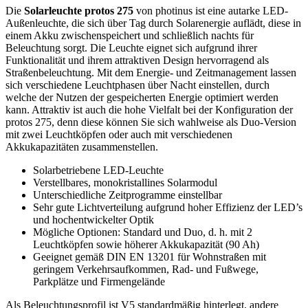
Die
Solarleuchte protos 275
von photinus ist eine autarke LED-
Außenleuchte, die sich über Tag durch Solarenergie auflädt, diese in
einem Akku zwischenspeichert und schließlich nachts für
Beleuchtung sorgt. Die Leuchte eignet sich aufgrund ihrer
Funktionalität und ihrem attraktiven Design hervorragend als
Straßenbeleuchtung. Mit dem Energie- und Zeitmanagement lassen
sich verschiedene Leuchtphasen über Nacht einstellen, durch
welche der Nutzen der gespeicherten Energie optimiert werden
kann. Attraktiv ist auch die hohe Vielfalt bei der Konfiguration der
protos 275, denn diese können Sie sich wahlweise als Duo-Version
mit zwei Leuchtköpfen oder auch mit verschiedenen
Akkukapazitäten zusammenstellen.
Solarbetriebene LED-Leuchte
Verstellbares, monokristallines Solarmodul
Unterschiedliche Zeitprogramme einstellbar
Sehr gute Lichtverteilung aufgrund hoher Effizienz der LED’s
und hochentwickelter Optik
Mögliche Optionen: Standard und Duo, d. h. mit 2
Leuchtköpfen sowie höherer Akkukapazität (90 Ah)
Geeignet gemäß DIN EN 13201 für Wohnstraßen mit
geringem Verkehrsaufkommen, Rad- und Fußwege,
Parkplätze und Firmengelände
Als Beleuchtungsprofil ist V5 standardmäßig hinterlegt, andere