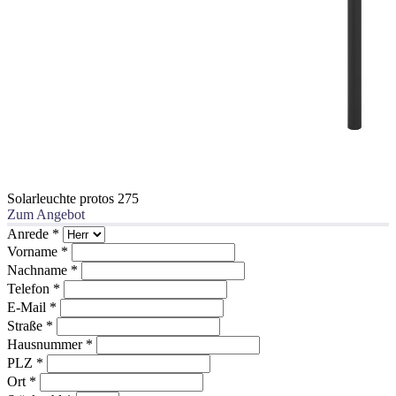
Solarleuchte protos 275
Zum Angebot
Anrede
*
Vorname
*
Nachname
*
Telefon
*
E-Mail
*
Straße
*
Hausnummer
*
PLZ
*
Ort
*