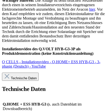
Wichtiger Hinweis:
Die Anlage ist beim örtlichen Netzbetreiber
durch einen in seinem Installateurverzeichnis eingetragenen
Elektromeisterbetrieb anzumelden, im Netz der Avacon
hier
. Vor
dem Kauf empfehlen wir zudem, diesen Elektroinstallateur für die
fachgerechte Montage und Verdrahtung zu beauftragen und ihn
beurteilen zu lassen, ob eine Ertüchtigung Ihres Netzanschlusses
und Zählerschrank/Hausinstallation auf den neuesten Stand der
Technik durch die Errichtung einer Solaranlage mit Speicher und
dem damit entfallenden Bestandsschutz Ihrer derzeitigen
Elektroinstallation notwendig wird.
Installationsvideo des Q.VOLT HYB-G3-3P als
Produktdemonstration (keine Konstruktionsanleitung)
Q CELLS - Installationsvideo - Q.HOME+ ESS HYB-G3 - 3-
phasig (Deutsch) - YouTube
Technische Daten
Technische Daten
Q.HOME + ESS HYB-G3
(
s. auch Datenblatt im
Downloadbereich)