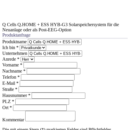
Q Cells Q.HOME + ESS HYB-G3 Solarspeichersystem für die
Neuanlage oder als Post-EEG-Option
Produktanfrage
Produktname
Ich bin
*
Unternehmen
Anrede
*
Vorname
*
Nachname
*
Telefon
*
E-Mail
*
Straße
*
Hausnummer
*
PLZ
*
Ort
*
Kommentar
Die mit einem Stern (*) markierten Felder sind Pflichtfelder.