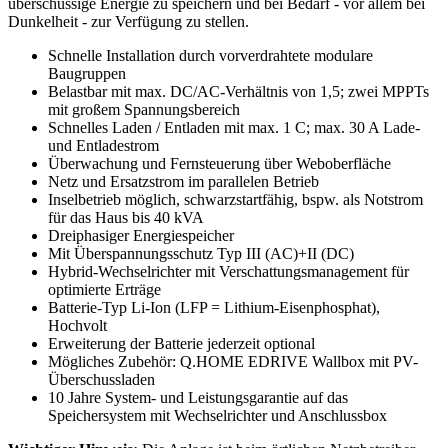
überschüssige Energie zu speichern und bei Bedarf - vor allem bei
Dunkelheit - zur Verfügung zu stellen.
Schnelle Installation durch vorverdrahtete modulare
Baugruppen
Belastbar mit max. DC/AC-Verhältnis von 1,5; zwei MPPTs
mit großem Spannungsbereich
Schnelles Laden / Entladen mit max. 1 C; max. 30 A Lade-
und Entladestrom
Überwachung und Fernsteuerung über Weboberfläche
Netz und Ersatzstrom im parallelen Betrieb
Inselbetrieb möglich, schwarzstartfähig, bspw. als Notstrom
für das Haus bis 40 kVA
Dreiphasiger Energiespeicher
Mit Überspannungsschutz Typ III (AC)+II (DC)
Hybrid-Wechselrichter mit Verschattungsmanagement für
optimierte Erträge
Batterie-Typ Li-Ion (LFP = Lithium-Eisenphosphat),
Hochvolt
Erweiterung der Batterie jederzeit optional
Mögliches Zubehör: Q.HOME EDRIVE Wallbox mit PV-
Überschussladen
10 Jahre System- und Leistungsgarantie auf das
Speichersystem mit Wechselrichter und Anschlussbox