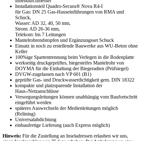
Innendurchmesser
Installationsteil Quadro-Secura® Nova R4-I
für Gas: DN 25 Gas-Hauseinführungen von RMA und
Schuck,
Wasser: AD 32, 40, 50 mm,
Strom: AD 26-36 mm,
Telekom: bis 7 Leitungen
Mantelrohrendstopfen und Ergänzungsset Schuck
Einsatz in noch zu erstellende Bauwerke aus WU-Beton ohne
Keller
100%ige Spartentrennung beim Verlegen in die Bodenplatte
werkseitig druckgeprüftes, biegesteifes Mantelrohr von
DOYMA für die Einhaltung der Biegeradien (Prüfsiegel)
DVGW-zugelassen nach VP 601 (B1)
geprüfte Gas- und Druckwasserdichtigkeit gem. DIN 18322
kompakte und platzsparende Installation der
Haus-/Netzanschlüsse
Versorgungsleitungen können unabhängig vom Baufortschritt
eingeführt werden
späteres Auswechseln der Medienleitungen möglich
(Relining)
Universalabdichtung
einbaufertige Lieferung (auch Express möglich)
Hinweis:
Für die Zustellung an Inseladressen erlauben wir uns,