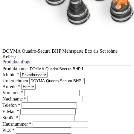
DOYMA Quadro-Secura BHP Mehrsparte Eco als Set (ohne
Keller)
Produktanfrage
Produktname
Ich bin
*
Unternehmen
Anrede
*
Vorname
*
Nachname
*
Telefon
*
E-Mail
*
Straße
*
Hausnummer
*
PLZ
*