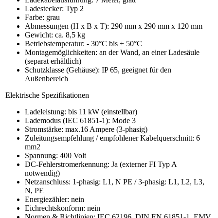
Ladestecker: Typ 2
Farbe: grau
Abmessungen (H x B x T): 290 mm x 290 mm x 120 mm
Gewicht: ca. 8,5 kg
Betriebstemperatur: - 30°C bis + 50°C
Montagemöglichkeiten: an der Wand, an einer Ladesäule
(separat erhältlich)
Schutzklasse (Gehäuse): IP 65, geeignet für den
Außenbereich
Elektrische Spezifikationen
Ladeleistung: bis 11 kW (einstellbar)
Lademodus (IEC 61851-1): Mode 3
Stromstärke: max.16 Ampere (3-phasig)
Zuleitungsempfehlung / empfohlener Kabelquerschnitt: 6
mm
2
Spannung: 400 Volt
DC-Fehlerstromerkennung: Ja (externer FI Typ A
notwendig)
Netzanschluss: 1-phasig: L1, N PE / 3-phasig: L1, L2, L3,
N, PE
Energiezähler: nein
Eichrechtskonform: nein
Normen & Richtlinien: IEC 62196, DIN EN 61851-1, EMV