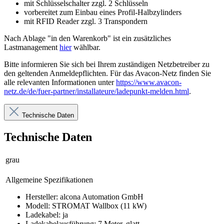
mit Schlüsselschalter zzgl. 2 Schlüsseln
vorbereitet zum Einbau eines Profil-Halbzylinders
mit RFID Reader zzgl. 3 Transpondern
Nach Ablage "in den Warenkorb" ist ein zusätzliches
Lastmanagement
hier
wählbar.
Bitte informieren Sie sich bei Ihrem zuständigen Netzbetreiber zu
den geltenden Anmeldepflichten. Für das Avacon-Netz finden Sie
alle relevanten Informationen unter
https://www.avacon-
netz.de/de/fuer-partner/installateure/ladepunkt-melden.html
.
Technische Daten
Technische Daten
grau
Allgemeine Spezifikationen
Hersteller: alcona Automation GmbH
Modell: STROMAT Wallbox (11 kW)
Ladekabel: ja
Ladekabelausführung: 7 Meter, glatt