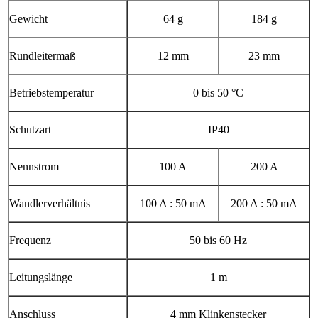
Gewicht
64 g
184 g
Rundleitermaß
12 mm
23 mm
Betriebstemperatur
0 bis 50 °C
Schutzart
IP40
Nennstrom
100 A
200 A
Wandlerverhältnis
100 A : 50 mA
200 A : 50 mA
Frequenz
50 bis 60 Hz
Leitungslänge
1 m
Anschluss
4 mm Klinkenstecker