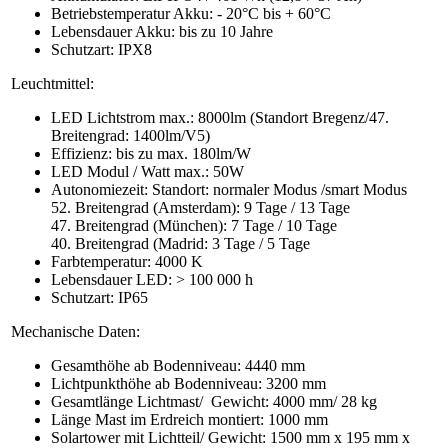
Betriebstemperatur Akku: - 20°C bis + 60°C
Lebensdauer Akku: bis zu 10 Jahre
Schutzart: IPX8
Leuchtmittel:
LED Lichtstrom max.: 8000lm (Standort Bregenz/47.
Breitengrad: 1400lm/V5)
Effizienz: bis zu max. 180lm/W
LED Modul / Watt max.: 50W
Autonomiezeit: Standort: normaler Modus /smart Modus
52. Breitengrad (Amsterdam): 9 Tage / 13 Tage
47. Breitengrad (München): 7 Tage / 10 Tage
40. Breitengrad (Madrid: 3 Tage / 5 Tage
Farbtemperatur: 4000 K
Lebensdauer LED: > 100 000 h
Schutzart: IP65
Mechanische Daten:
Gesamthöhe ab Bodenniveau: 4440 mm
Lichtpunkthöhe ab Bodenniveau: 3200 mm
Gesamtlänge Lichtmast/ Gewicht: 4000 mm/ 28 kg
Länge Mast im Erdreich montiert: 1000 mm
Solartower mit Lichtteil/ Gewicht: 1500 mm x 195 mm x