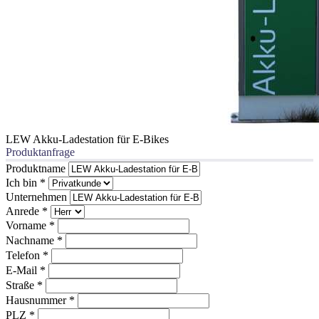
LEW Akku-Ladestation für E-Bikes
Produktanfrage
Produktname
Ich bin
*
Unternehmen
Anrede
*
Vorname
*
Nachname
*
Telefon
*
E-Mail
*
Straße
*
Hausnummer
*
PLZ
*