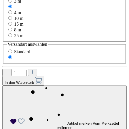
3 m
6 m
4 m
10 m
15 m
8 m
25 m
Versandart
auswählen
Standard
Express
In den Warenkorb
Artikel merken
Vom Merkzettel
entfernen