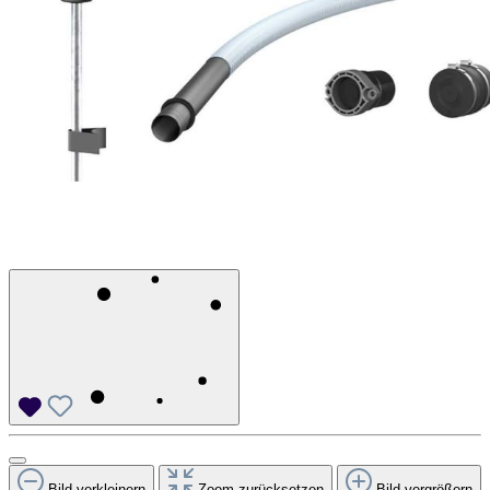
Bild verkleinern
Zoom zurücksetzen
Bild vergrößern