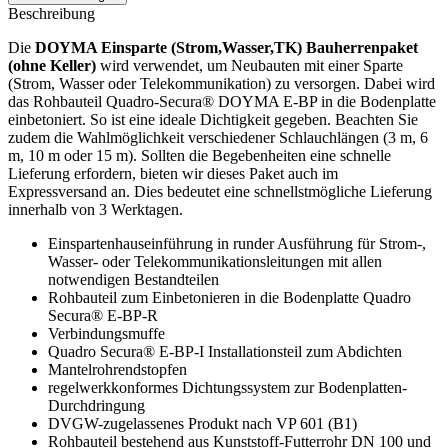
Beschreibung
Die
DOYMA Einsparte (Strom,Wasser,TK) Bauherrenpaket
(ohne Keller)
wird verwendet, um Neubauten mit einer Sparte
(Strom, Wasser oder Telekommunikation) zu versorgen. Dabei wird
das Rohbauteil Quadro-Secura® DOYMA E-BP in die Bodenplatte
einbetoniert. So ist eine ideale Dichtigkeit gegeben. Beachten Sie
zudem die Wahlmöglichkeit verschiedener Schlauchlängen (3 m, 6
m, 10 m oder 15 m). Sollten die Begebenheiten eine schnelle
Lieferung erfordern, bieten wir dieses Paket auch im
Expressversand an. Dies bedeutet eine schnellstmögliche Lieferung
innerhalb von 3 Werktagen.
Einspartenhauseinführung in runder Ausführung für Strom-,
Wasser- oder Telekommunikationsleitungen mit allen
notwendigen Bestandteilen
Rohbauteil zum Einbetonieren in die Bodenplatte Quadro
Secura® E-BP-R
Verbindungsmuffe
Quadro Secura® E-BP-I Installationsteil zum Abdichten
Mantelrohrendstopfen
regelwerkkonformes Dichtungssystem zur Bodenplatten-
Durchdringung
DVGW-zugelassenes Produkt nach VP 601 (B1)
Rohbauteil bestehend aus Kunststoff-Futterrohr DN 100 und